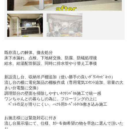
既存流しの解体、撤去処分
床下水漏れ、点検、下地材交換、防腐、防蟻処理後
給水、給湯配管新設、同時に排水管やり替え工事後
新設流し台、収納吊戸棚追加（使い勝手の良いﾀﾞｳﾝｷｬﾋﾞﾈｯﾄ）
流し台の横に電化製品の棚板作成（専用電気ｺﾝｾﾝﾄ追加、容量の大
きい分電盤に交換）
調理部分の壁面を掃除しやすいｷﾂﾁﾝﾊﾟﾈﾙ施工で統一感
ワンちゃんとの暮らしの為に、フローリングの上に
ﾍﾟｯﾄの足が滑りにくい、ぺﾂﾄ用ｶｰﾍﾟｯﾄﾀｲﾙ敷き込み施工
お施主様には緊急対応に付き
流し台展示場にて、仕様、ｶﾗｰを御希望の物を早急に選んで頂いた
り