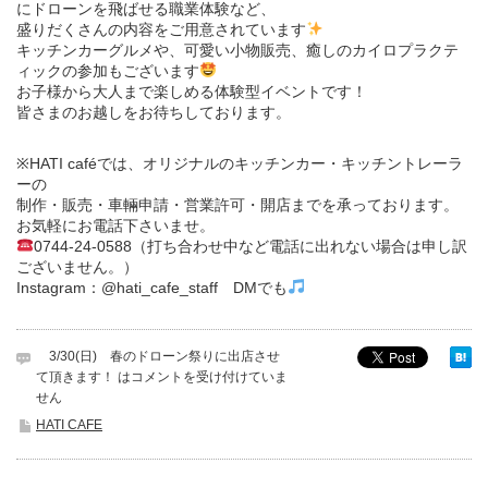
にドローンを飛ばせる職業体験など、
盛りだくさんの内容をご用意されています
キッチンカーグルメや、可愛い小物販売、癒しのカイロプラクテ
ィックの参加もございます
お子様から大人まで楽しめる体験型イベントです！
皆さまのお越しをお待ちしております。
※HATI caféでは、オリジナルのキッチンカー・キッチントレーラ
ーの
制作・販売・車輛申請・営業許可・開店までを承っております。
お気軽にお電話下さいませ。
0744-24-0588（打ち合わせ中など電話に出れない場合は申し訳
ございません。）
Instagram：@hati_cafe_staff DMでも
3/30(日) 春のドローン祭りに出店させ
て頂きます！ は
コメントを受け付けていま
せん
HATI CAFE