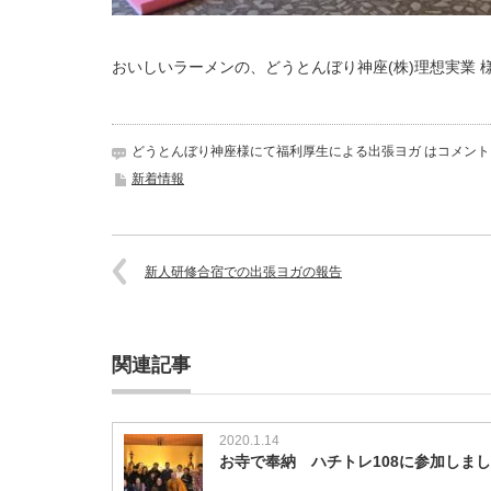
おいしいラーメンの、どうとんぼり神座(株)理想実業
どうとんぼり神座様にて福利厚生による出張ヨガ は
コメント
新着情報
新人研修合宿での出張ヨガの報告
関連記事
2020.1.14
お寺で奉納 ハチトレ108に参加しま