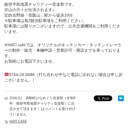
能登半島地震チャリティー音楽祭です。
沢山の方々が出演されます♪
近鉄吉野線「壺阪山」駅から徒歩10分
※駐車場は第2観光駐車場をご利用ください。
駐車場には限りがございますので、公共交通機関をご利用くださ
いませ。
※HATI caféでは、オリジナルのキッチンカー・キッチントレーラ
ーの制作・販売・車輛申請・営業許可・開店までを承っておりま
す。
お気軽にお電話下さいませ。
0744-24-0588（打ち合わせ中など電話に出れない場合は申し訳
ございません。）
3/16(土) 高取町ひなめぐり音楽祭（令和6
年 能登半島地震チャリティ音楽祭）に出
店させて頂きます！ は
コメントを受け付け
ていません
HATI CAFE