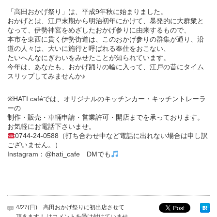
「高田おかげ祭り」は、平成9年秋に始まりました。
おかげとは、江戸末期から明治初年にかけて、暴発的に大群衆と
なって、伊勢神宮をめざしたおかげ参りに由来するもので、
本市を東西に貫く伊勢街道は、このおかげ参りの群集が通り、沿
道の人々は、大いに施行と呼ばれる奉仕をおこない、
たいへんなにぎわいをみせたことが知られています。
今年は、あなたも、おかげ踊りの輪に入って、江戸の昔にタイム
スリップしてみませんか♪
※HATI caféでは、オリジナルのキッチンカー・キッチントレーラ
ーの
制作・販売・車輛申請・営業許可・開店までを承っております。
お気軽にお電話下さいませ。
0744-24-0588（打ち合わせ中など電話に出れない場合は申し訳
ございません。）
Instagram：@hati_cafe DMでも
4/27(日) 高田おかげ祭りに初出店させて
頂きます！ は
コメントを受け付けていませ