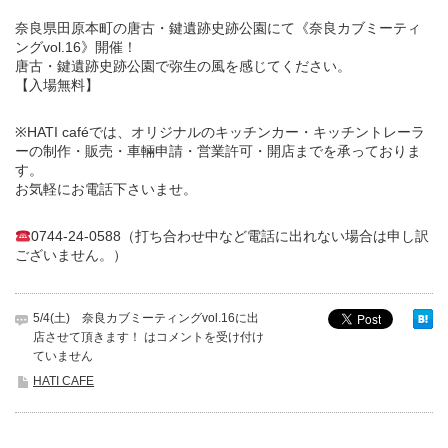
奈良県田原本町の唐古・鍵遺跡史跡公園にて《奈良カブミーティ
ングvol.16》開催！
唐古・鍵遺跡史跡公園で弥生の風を感じてください。
【入場無料】
※HATI caféでは、オリジナルのキッチンカー・キッチントレーラ
ーの制作・販売・車輛申請・営業許可・開店までを承っておりま
す。
お気軽にお電話下さいませ。
0744-24-0588（打ち合わせ中など電話に出れない場合は申し訳
ございません。）
5/4(土) 奈良カブミーティングvol.16に出
店させて頂きます！ は
コメントを受け付け
ていません
HATI CAFE