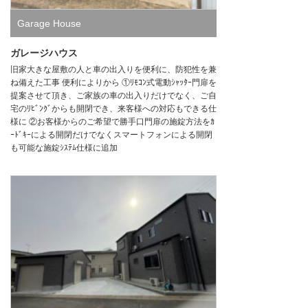
Garage House
ガレージハウス
旧家大きな屋敷の人と車の出入りを便利に、防犯性を兼
ね備えた工事 便利によりから ①ﾘﾓｺﾝ式電動ｼｬｯﾀｰ門扉を
提案させて頂き、ご家族の車の出入りだけでなく、ご自
宅のﾘﾋﾞﾝｸﾞからも開閉でき、来客様への対応もできる仕
様に ②お客様からのご希望で勝手口門扉の施錠方法をｶ
ｰﾄﾞｷｰによる開閉だけでなくスマートフォンによる開閉
も可能な施錠ｼｽﾃﾑ仕様に追加