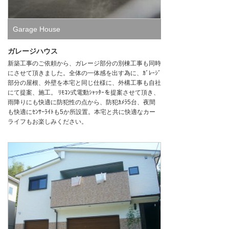
Garage House
ガレージハウス
新築工事のご依頼から、ガレージ部分の別棟工事も同時
にさせて頂きました。全体の一体感を出す為に、ｶﾞﾚｰｼﾞ
部分の屋根、外壁を本宅と同じ仕様に、外構工事も自社
にて提案、施工。 ﾘﾓｺﾝ式電動ｼｬｯﾀｰを提案させて頂き、
雨降りにも快適に防犯性の点から、防犯ｶﾒﾗ5台、夜間
も快適にｾﾝｻｰﾗｲﾄも5か所設置。本宅と共に快適なカー
ライフもお楽しみください。