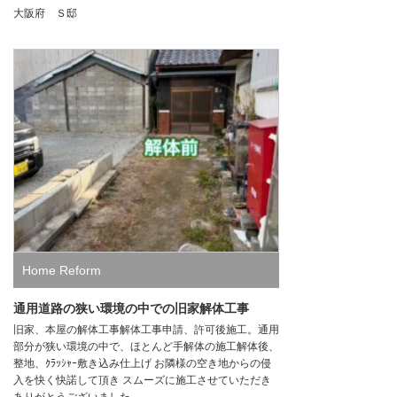
大阪府 Ｓ邸
Home Reform
通用道路の狭い環境の中での旧家解体工事
旧家、本屋の解体工事解体工事申請、許可後施工。通用
部分が狭い環境の中で、ほとんど手解体の施工解体後、
整地、ｸﾗｯｼｬｰ敷き込み仕上げ お隣様の空き地からの侵
入を快く快諾して頂き スムーズに施工させていただき