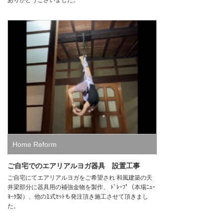
ありがとうございました。
Home Reform
ご自宅でのエアリアルヨガ器具 設置工事
ご自宅にてエアリアルヨガをご希望され 和風建築の天
井梁部分に器具用の補強金物を製作、 ﾄﾞﾚｰﾌﾟ（本場ﾆｭｰ
ﾖｰｸ製）、他の1式ｾｯﾄも発注頂き施工させて頂きまし
た。